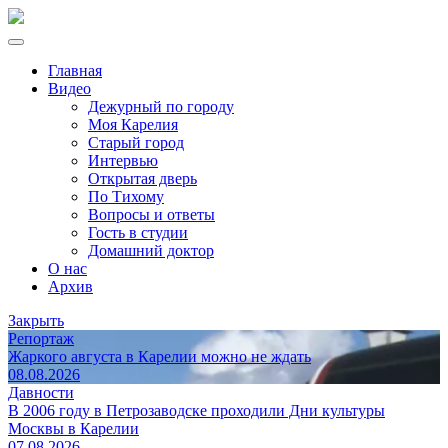
Главная
Видео
Дежурный по городу
Моя Карелия
Старый город
Интервью
Открытая дверь
По Тихому
Вопросы и ответы
Гость в студии
Домашний доктор
О нас
Архив
Закрыть
Репортаж
Жаркого августа в Карелии можно не ждать
08.08.2026
Давности
В 2006 году в Петрозаводске проходили Дни культуры
Москвы в Карелии
07.08.2026