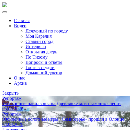
Главная
Видео
Дежурный по городу
Моя Карелия
Старый город
Интервью
Открытая дверь
По Тихому
Вопросы и ответы
Гость в студии
Домашний доктор
О нас
Архив
Закрыть
Репортаж
Незаконные павильоны на Древлянке хотят законно снести
05.08.2026
Репортаж
Юбилейные болотные игры «Семиозерье» прошли в Олонце
04.08.2026
Популярное