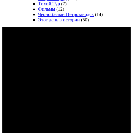
Тихий Тур
(7)
Фильмы
(12)
Черно-белый Петрозаводск
(14)
Этот день в истории
(50)