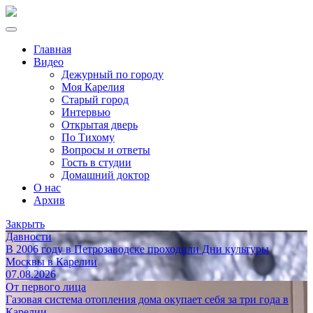
Главная
Видео
Дежурный по городу
Моя Карелия
Старый город
Интервью
Открытая дверь
По Тихому
Вопросы и ответы
Гость в студии
Домашний доктор
О нас
Архив
Закрыть
Давности
В 2006 году в Петрозаводске проходили Дни культуры
Москвы в Карелии
07.08.2026
От первого лица
Газовая система отопления дома окупает себя за три года в
Карелии