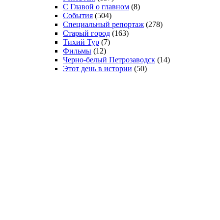
С Главой о главном
(8)
События
(504)
Специальный репортаж
(278)
Старый город
(163)
Тихий Тур
(7)
Фильмы
(12)
Черно-белый Петрозаводск
(14)
Этот день в истории
(50)