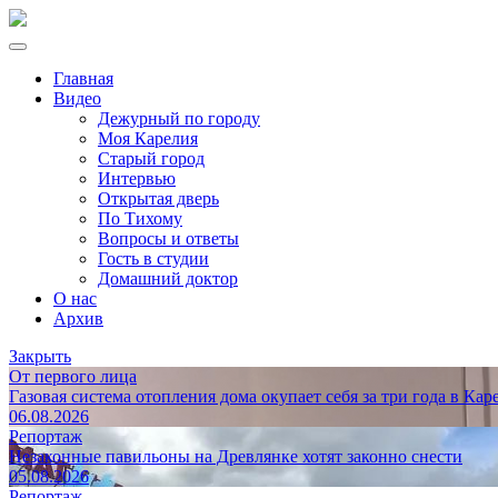
Главная
Видео
Дежурный по городу
Моя Карелия
Старый город
Интервью
Открытая дверь
По Тихому
Вопросы и ответы
Гость в студии
Домашний доктор
О нас
Архив
Закрыть
От первого лица
Газовая система отопления дома окупает себя за три года в Кар
06.08.2026
Репортаж
Незаконные павильоны на Древлянке хотят законно снести
05.08.2026
Репортаж