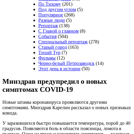
По Тихому
(201)
Под другим углом
(5)
Популярное
(268)
Разные люди
(5)
Репортаж
(138)
С Главой о главном
(8)
События
(504)
Специальный репортаж
(278)
Старый город
(163)
Тихий Тур
(7)
Фильмы
(12)
Черно-белый Петрозаводск
(14)
Этот день в истории
(50)
Минздрав предупредил о новых
симптомах COVID-19
Новые штамы коронавируса проявляются другими
симптомами. Минздрав Карелии рассказал о новых признаках
ковида.
У заразившихся быстро повышается температура, порой до 40
градусов. Появляются боль в области поясницы, ломота в
мышцах. Одни из ярких и говорящих симптомов — головная