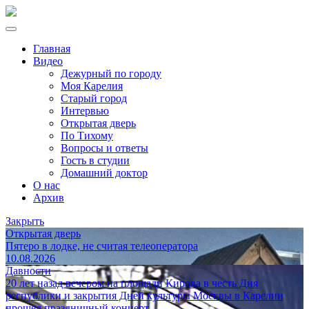
Главная
Видео
Дежурный по городу
Моя Карелия
Старый город
Интервью
Открытая дверь
По Тихому
Вопросы и ответы
Гость в студии
Домашний доктор
О нас
Архив
Закрыть
Открытая дверь
Пятеро в лодке, не считая телеоператора
10.08.2026
Давности
20 лет назад вечером на площади Кирова в честь Дня
республики и закрытия Дней культуры Москвы в Карелии
прошел праздничный концерт