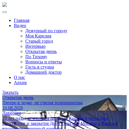
Главная
Видео
Дежурный по городу
Моя Карелия
Старый город
Интервью
Открытая дверь
По Тихому
Вопросы и ответы
Гость в студии
Домашний доктор
О нас
Архив
Закрыть
Открытая дверь
Пятеро в лодке, не считая телеоператора
10.08.2026
Давности
20 лет назад вечером на площади Кирова в честь Дня
республики и закрытия Дней культуры Москвы в Карелии
прошел праздничный концерт