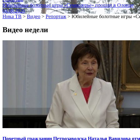
Юбилейные болотные игры «Семиозерье» прошли в Олонце
04.08.2026
Ника ТВ
>
Видео
>
Репортаж
>
Юбилейные болотные игры «Се
Видео недели
Почетный гражданин Петрозаводска Наталья Вавилова отме