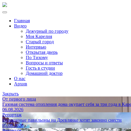
Главная
Видео
Дежурный по городу
Моя Карелия
Старый город
Интервью
Открытая дверь
По Тихому
Вопросы и ответы
Гость в студии
Домашний доктор
О нас
Архив
Закрыть
От первого лица
Газовая система отопления дома окупает себя за три года в Кар
06.08.2026
Репортаж
Незаконные павильоны на Древлянке хотят законно снести
05.08.2026
Репортаж