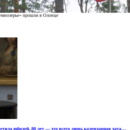
миозерье» прошли в Олонце
тила юбилей. 80 лет — это всего лишь календарная дата…