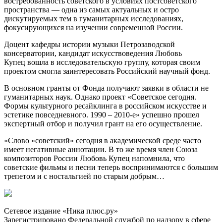
востребованность советского в условиях постсоветского
пространства — одна из самых актуальных и остро
дискутируемых тем в гуманитарных исследованиях,
фокусирующихся на изучении современной России.
Доцент кафедры истории музыки Петрозаводской
консерватории, кандидат искусствоведения Любовь
Купец вошла в исследовательскую группу, которая своим
проектом смогла заинтересовать Российский научный фонд.
В основном гранты от Фонда получают заявки в области не
гуманитарных наук. Однако проект «Советское сегодня.
Формы культурного ресайклинга в российском искусстве и
эстетике повседневного. 1990 – 2010-е» успешно прошел
экспертный отбор и получил грант на его осуществление.
«Слово «советский» сегодня в академической среде часто
имеет негативные аннотации. В то же время член Союза
композиторов России Любовь Купец напомнила, что
советские фильмы и песни теперь воспринимаются с большим
трепетом и с ностальгией по старым добрым…
Сетевое издание «Ника плюс.ру»
Зарегистрировано Федеральной службой по надзору в сфере