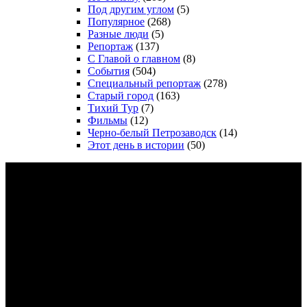
Под другим углом
(5)
Популярное
(268)
Разные люди
(5)
Репортаж
(137)
С Главой о главном
(8)
События
(504)
Специальный репортаж
(278)
Старый город
(163)
Тихий Тур
(7)
Фильмы
(12)
Черно-белый Петрозаводск
(14)
Этот день в истории
(50)