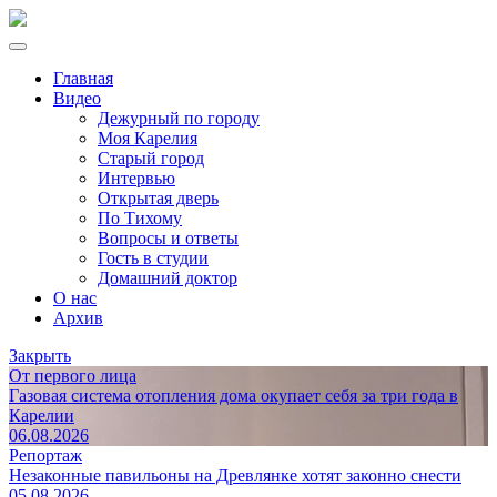
Главная
Видео
Дежурный по городу
Моя Карелия
Старый город
Интервью
Открытая дверь
По Тихому
Вопросы и ответы
Гость в студии
Домашний доктор
О нас
Архив
Закрыть
От первого лица
Газовая система отопления дома окупает себя за три года в
Карелии
06.08.2026
Репортаж
Незаконные павильоны на Древлянке хотят законно снести
05.08.2026