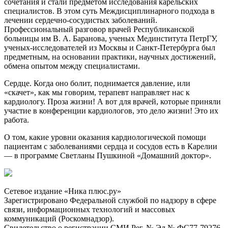
сочетания и стали предметом исследования карельских
специалистов. В этом суть Междисциплинарного подхода в
лечении сердечно-сосудистых заболеваний.
Профессиональный разговор врачей Республиканской
больницы им В. А. Баранова, ученых Мединститута ПетрГУ,
ученых-исследователей из Москвы и Санкт-Петербурга был
предметным, на основании практики, научных достижений,
обмена опытом между специалистами.
Сердце. Когда оно болит, поднимается давление, или
«скачет», как мы говорим, терапевт направляет нас к
кардиологу. Проза жизни! А вот для врачей, которые приняли
участие в конференции кардиологов, это дело жизни! Это их
работа.
О том, какие уровни оказания кардиологической помощи
пациентам с заболеваниями сердца и сосудов есть в Карелии
— в программе Светланы Пушкиной «Домашний доктор».
Сетевое издание «Ника плюс.ру»
Зарегистрировано Федеральной службой по надзору в сфере
связи, информационных технологий и массовых
коммуникаций (Роскомнадзор).
Свидетельство о регистрации СМИ Рег. № Эл № ФС77-79276