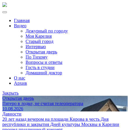
Главная
Видео
Дежурный по городу
Моя Карелия
Старый город
Интервью
Открытая дверь
По Тихому
Вопросы и ответы
Гость в студии
Домашний доктор
О нас
Архив
Закрыть
Открытая дверь
Пятеро в лодке, не считая телеоператора
10.08.2026
Давности
20 лет назад вечером на площади Кирова в честь Дня
республики и закрытия Дней культуры Москвы в Карелии
прошел праздничный концерт