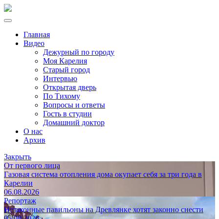
Главная
Видео
Дежурный по городу
Моя Карелия
Старый город
Интервью
Открытая дверь
По Тихому
Вопросы и ответы
Гость в студии
Домашний доктор
О нас
Архив
Закрыть
От первого лица
Газовая система отопления дома окупает себя за три года в
Карелии
06.08.2026
Репортаж
Незаконные павильоны на Древлянке хотят законно снести
05.08.2026