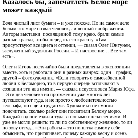
Казалось бы, запечатлеть Белое море
может каждый
Взял чистый лист бумаги – и уже похоже. Но на самом деле
Белым это море назвал человек, лишенный воображения.
Авторы выставки, посвященной тому краю, брали самые
разные краски, чтобы передать его красоту. «Там
присутствуют все цвета и оттенки, — сказал Олег Юнтунен,
заслуженный художник России. – И настроение… Все там
есть».
Олег и Игорь неслучайно были представлены в экспозиции
вместе, хоть и работали они в разных жанрах: один – график,
другой – фотохудожник. «Если говорить о самозабвенной
любви к Беломорью, то в первую очередь всплывают в
сознании эти два имени, — сказала искусствовед Мария Юфа.
– Эти два человека на протяжении уже многих лет
путешествуют туда, и не просто с любознательностью
географа, но еще и трудятся». Художники не смогли
подсчитать, сколько работ они посвятили Белому морю.
Каждый год они ездили туда за новыми впечатлениями. И
уже не могли решить: то ли по собственному желанию, то ли
по зову оттуда. «Эти работы – это попытка самому себе
объяснить, что притягивает, почему каждую весну и осень