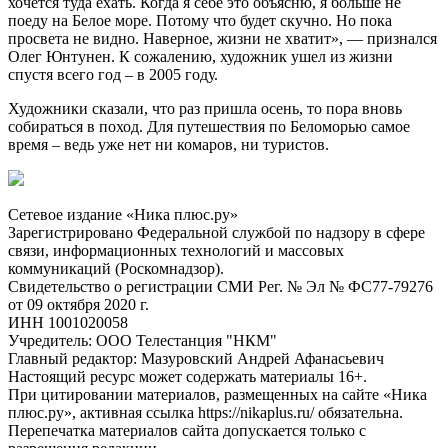
хочется туда ехать. Когда я себе это объясню, я больше не
поеду на Белое море. Потому что будет скучно. Но пока
просвета не видно. Наверное, жизни не хватит», — признался
Олег Юнтунен. К сожалению, художник ушел из жизни
спустя всего год – в 2005 году.
Художники сказали, что раз пришла осень, то пора вновь
собираться в поход. Для путешествия по Беломорью самое
время – ведь уже нет ни комаров, ни туристов.
Сетевое издание «Ника плюс.ру»
Зарегистрировано Федеральной службой по надзору в сфере
связи, информационных технологий и массовых
коммуникаций (Роскомнадзор).
Свидетельство о регистрации СМИ Рег. № Эл № ФС77-79276
от 09 октября 2020 г.
ИНН 1001020058
Учредитель: ООО Телестанция "НКМ"
Главный редактор: Мазуровский Андрей Афанасьевич
Настоящий ресурс может содержать материалы 16+.
При цитировании материалов, размещенных на сайте «Ника
плюс.ру», активная ссылка https://nikaplus.ru/ обязательна.
Перепечатка материалов сайта допускается только с