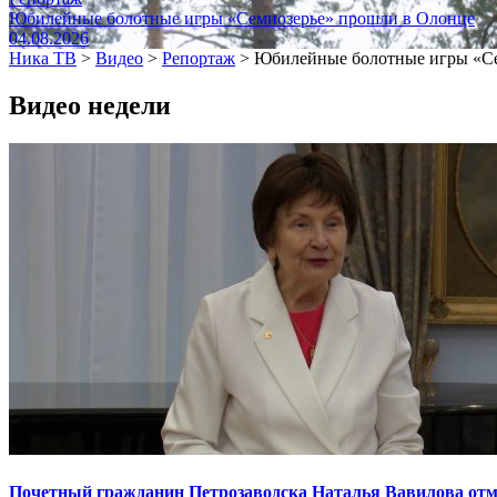
Юбилейные болотные игры «Семиозерье» прошли в Олонце
04.08.2026
Ника ТВ
>
Видео
>
Репортаж
>
Юбилейные болотные игры «Се
Видео недели
Почетный гражданин Петрозаводска Наталья Вавилова отме