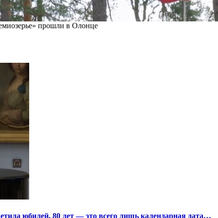
миозерье» прошли в Олонце
тила юбилей. 80 лет — это всего лишь календарная дата…