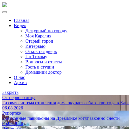
Главная
Видео
Дежурный по городу
Моя Карелия
Старый город
Интервью
Открытая дверь
По Тихому
Вопросы и ответы
Гость в студии
Домашний доктор
О нас
Архив
Закрыть
От первого лица
Газовая система отопления дома окупает себя за три года в Кар
06.08.2026
Репортаж
Незаконные павильоны на Древлянке хотят законно снести
05.08.2026
Репортаж