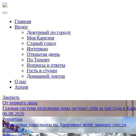
Главная
Видео
Дежурный по городу
Моя Карелия
Старый город
Интервью
Открытая дверь
По Тихому
Вопросы и ответы
Гость в студии
Домашний доктор
О нас
Архив
Закрыть
От первого лица
Газовая система отопления дома окупает себя за три года в Кар
06.08.2026
Репортаж
Незаконные павильоны на Древлянке хотят законно снести
05.08.2026
Репортаж