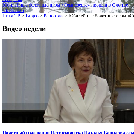
Юбилейные болотные игры «Семиозерье» прошли в Олонце
04.08.2026
Ника ТВ
>
Видео
>
Репортаж
>
Юбилейные болотные игры «Се
Видео недели
Почетный гражданин Петрозаводска Наталья Вавилова отме