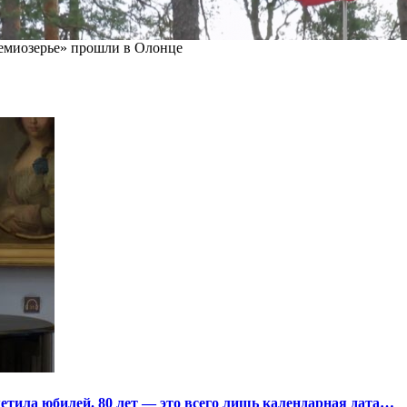
миозерье» прошли в Олонце
тила юбилей. 80 лет — это всего лишь календарная дата…