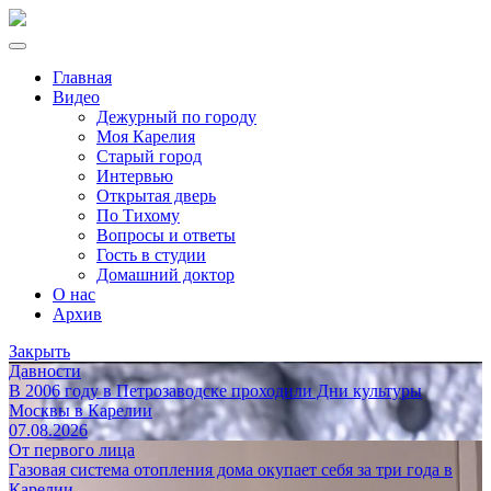
Главная
Видео
Дежурный по городу
Моя Карелия
Старый город
Интервью
Открытая дверь
По Тихому
Вопросы и ответы
Гость в студии
Домашний доктор
О нас
Архив
Закрыть
Давности
В 2006 году в Петрозаводске проходили Дни культуры
Москвы в Карелии
07.08.2026
От первого лица
Газовая система отопления дома окупает себя за три года в
Карелии