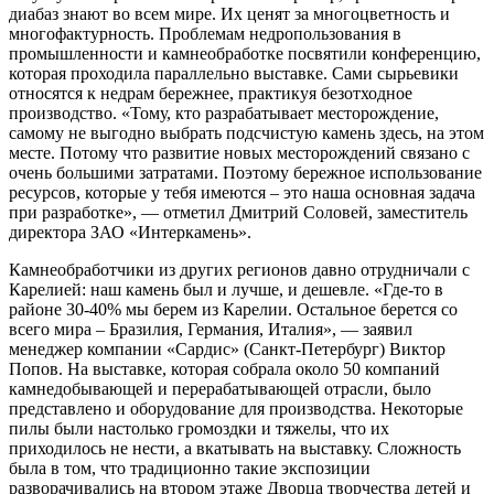
диабаз знают во всем мире. Их ценят за многоцветность и
многофактурность. Проблемам недропользования в
промышленности и камнеобработке посвятили конференцию,
которая проходила параллельно выставке. Сами сырьевики
относятся к недрам бережнее, практикуя безотходное
производство. «Тому, кто разрабатывает месторождение,
самому не выгодно выбрать подсчистую камень здесь, на этом
месте. Потому что развитие новых месторождений связано с
очень большими затратами. Поэтому бережное использование
ресурсов, которые у тебя имеются – это наша основная задача
при разработке», — отметил Дмитрий Соловей, заместитель
директора ЗАО «Интеркамень».
Камнеобработчики из других регионов давно отрудничали с
Карелией: наш камень был и лучше, и дешевле. «Где-то в
районе 30-40% мы берем из Карелии. Остальное берется со
всего мира – Бразилия, Германия, Италия», — заявил
менеджер компании «Сардис» (Санкт-Петербург) Виктор
Попов. На выставке, которая собрала около 50 компаний
камнедобывающей и перерабатывающей отрасли, было
представлено и оборудование для производства. Некоторые
пилы были настолько громоздки и тяжелы, что их
приходилось не нести, а вкатывать на выставку. Сложность
была в том, что традиционно такие экспозиции
разворачивались на втором этаже Дворца творчества детей и