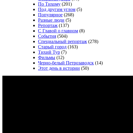
По Тихому
(201)
Под другим углом
(5)
Популярное
(268)
Разные люди
(5)
Репортаж
(137)
С Главой о главном
(8)
События
(504)
Специальный репортаж
(278)
Старый город
(163)
Тихий Тур
(7)
Фильмы
(12)
Черно-белый Петрозаводск
(14)
Этот день в истории
(50)