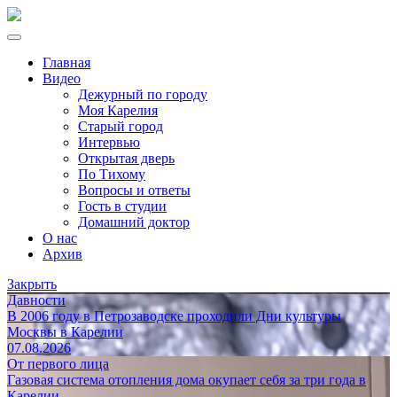
Главная
Видео
Дежурный по городу
Моя Карелия
Старый город
Интервью
Открытая дверь
По Тихому
Вопросы и ответы
Гость в студии
Домашний доктор
О нас
Архив
Закрыть
Давности
В 2006 году в Петрозаводске проходили Дни культуры
Москвы в Карелии
07.08.2026
От первого лица
Газовая система отопления дома окупает себя за три года в
Карелии