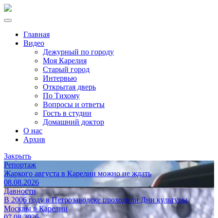
Главная
Видео
Дежурный по городу
Моя Карелия
Старый город
Интервью
Открытая дверь
По Тихому
Вопросы и ответы
Гость в студии
Домашний доктор
О нас
Архив
Закрыть
Репортаж
Жаркого августа в Карелии можно не ждать
08.08.2026
Давности
В 2006 году в Петрозаводске проходили Дни культуры
Москвы в Карелии
07.08.2026