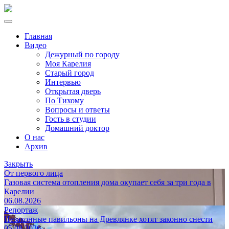
Главная
Видео
Дежурный по городу
Моя Карелия
Старый город
Интервью
Открытая дверь
По Тихому
Вопросы и ответы
Гость в студии
Домашний доктор
О нас
Архив
Закрыть
От первого лица
Газовая система отопления дома окупает себя за три года в
Карелии
06.08.2026
Репортаж
Незаконные павильоны на Древлянке хотят законно снести
05.08.2026