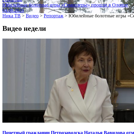
Юбилейные болотные игры «Семиозерье» прошли в Олонце
04.08.2026
Ника ТВ
>
Видео
>
Репортаж
>
Юбилейные болотные игры «Се
Видео недели
Почетный гражданин Петрозаводска Наталья Вавилова отме