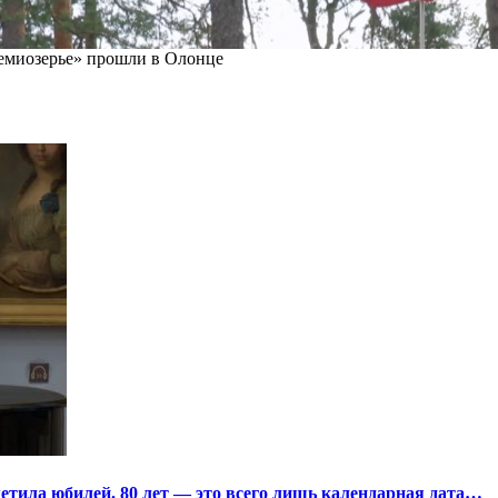
миозерье» прошли в Олонце
тила юбилей. 80 лет — это всего лишь календарная дата…