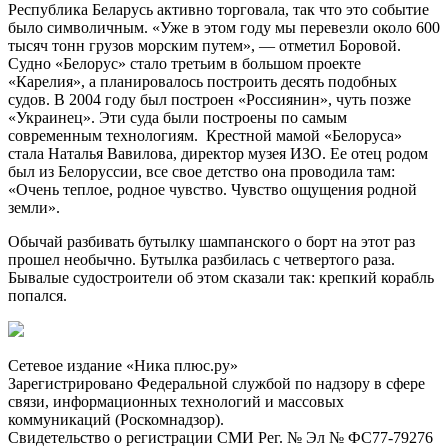
Республика Беларусь активно торговала, так что это событие
было символичным. «Уже в этом году мы перевезли около 600
тысяч тонн грузов морским путем», — отметил Боровой.
Судно «Белорус» стало третьим в большом проекте
«Карелия», а планировалось построить десять подобных
судов. В 2004 году был построен «Россиянин», чуть позже
«Украинец». Эти суда были построены по самым
современным технологиям. Крестной мамой «Белоруса»
стала Наталья Вавилова, директор музея ИЗО. Ее отец родом
был из Белоруссии, все свое детство она проводила там:
«Очень теплое, родное чувство. Чувство ощущения родной
земли».
Обычай разбивать бутылку шампанского о борт на этот раз
прошел необычно. Бутылка разбилась с четвертого раза.
Бывалые судостроители об этом сказали так: крепкий корабль
попался.
Сетевое издание «Ника плюс.ру»
Зарегистрировано Федеральной службой по надзору в сфере
связи, информационных технологий и массовых
коммуникаций (Роскомнадзор).
Свидетельство о регистрации СМИ Рег. № Эл № ФС77-79276