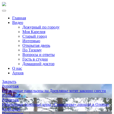
Главная
Видео
Дежурный по городу
Моя Карелия
Старый город
Интервью
Открытая дверь
По Тихому
Вопросы и ответы
Гость в студии
Домашний доктор
О нас
Архив
Закрыть
Репортаж
Незаконные павильоны на Древлянке хотят законно снести
05.08.2026
Репортаж
Юбилейные болотные игры «Семиозерье» прошли в Олонце
04.08.2026
Популярное