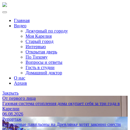
Главная
Видео
Дежурный по городу
Моя Карелия
Старый город
Интервью
Открытая дверь
По Тихому
Вопросы и ответы
Гость в студии
Домашний доктор
О нас
Архив
Закрыть
От первого лица
Газовая система отопления дома окупает себя за три года в
Карелии
06.08.2026
Репортаж
Незаконные павильоны на Древлянке хотят законно снести
05.08.2026