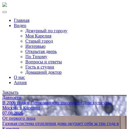
Главная
Видео
Дежурный по городу
Моя Карелия
Старый город
Интервью
Открытая дверь
По Тихому
Вопросы и ответы
Гость в студии
Домашний доктор
О нас
Архив
Закрыть
Давности
В 2006 году в Петрозаводске проходили Дни культуры
Москвы в Карелии
07.08.2026
От первого лица
Газовая система отопления дома окупает себя за три года в
Карелии