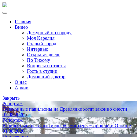
Главная
Видео
Дежурный по городу
Моя Карелия
Старый город
Интервью
Открытая дверь
По Тихому
Вопросы и ответы
Гость в студии
Домашний доктор
О нас
Архив
Закрыть
Репортаж
Незаконные павильоны на Древлянке хотят законно снести
05.08.2026
Репортаж
Юбилейные болотные игры «Семиозерье» прошли в Олонце
04.08.2026
Популярное