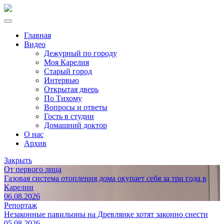
Главная
Видео
Дежурный по городу
Моя Карелия
Старый город
Интервью
Открытая дверь
По Тихому
Вопросы и ответы
Гость в студии
Домашний доктор
О нас
Архив
Закрыть
От первого лица
Газовая система отопления дома окупает себя за три года в
Карелии
06.08.2026
Репортаж
Незаконные павильоны на Древлянке хотят законно снести
05.08.2026