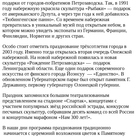
подарки от городов-побратимов Петрозаводска. Так, в 1991
году набережную украсила скульптура «Рыбаки» — подарок
от американского Дулута, а через три года к ней добавилось
«Тюбингенгское панно». Со временем набережная
превратилась в уникальный музей под открытым небом, в
котором можно увидеть экспонаты из Германии, Франции,
Финляндии, Норвегии и других стран.
Особо стоит отметить празднование трёхсотлетия города в
2003 году. Именно тогда открылась вторая очередь Онежской
набережной. На новой набережной появилась и новая
скульптура «Рождение Петрозаводска» — подарок
Ленинградской области. Еще один подарок современного
искусства от финского города Йоэнсуу — «Единство». В
обновленном Губернаторском парке был открыт памятник Г.
Державину, первому губернатору Олонецкой губернии.
Праздник запомнился большим театрализованным
представлением на стадионе «Спартак», концертами с
участием популярных звёзд российской эстрады, конкурсом
песчаных скульптур, собравшим десять команд со всей России
и концертным марафоном «Нам 300 лет!».
В наши дни программа празднования традиционно
начинается с церемоний возложения цветов к Памятному