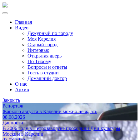
Главная
Видео
Дежурный по городу
Моя Карелия
Старый город
Интервью
Открытая дверь
По Тихому
Вопросы и ответы
Гость в студии
Домашний доктор
О нас
Архив
Закрыть
Репортаж
Жаркого августа в Карелии можно не ждать
08.08.2026
Давности
В 2006 году в Петрозаводске проходили Дни культуры
Москвы в Карелии
07.08.2026