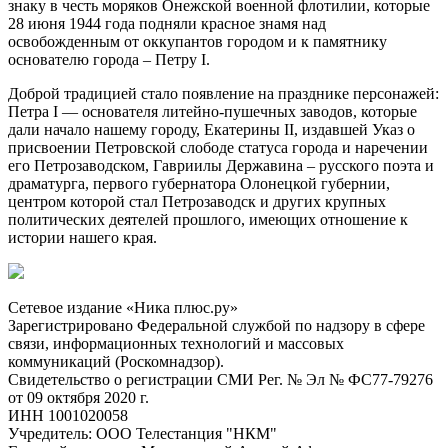
знаку в честь моряков Онежской военной флотилии, которые
28 июня 1944 года подняли красное знамя над
освобожденным от оккупантов городом и к памятнику
основателю города – Петру I.
Доброй традицией стало появление на празднике персонажей:
Петра I — основателя литейно-пушечных заводов, которые
дали начало нашему городу, Екатерины II, издавшей Указ о
присвоении Петровской слободе статуса города и наречении
его Петрозаводском, Гавриилы Державина – русского поэта и
драматурга, первого губернатора Олонецкой губернии,
центром которой стал Петрозаводск и других крупных
политических деятелей прошлого, имеющих отношение к
истории нашего края.
Сетевое издание «Ника плюс.ру»
Зарегистрировано Федеральной службой по надзору в сфере
связи, информационных технологий и массовых
коммуникаций (Роскомнадзор).
Свидетельство о регистрации СМИ Рег. № Эл № ФС77-79276
от 09 октября 2020 г.
ИНН 1001020058
Учредитель: ООО Телестанция "НКМ"