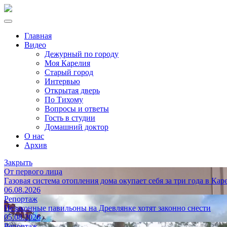
Главная
Видео
Дежурный по городу
Моя Карелия
Старый город
Интервью
Открытая дверь
По Тихому
Вопросы и ответы
Гость в студии
Домашний доктор
О нас
Архив
Закрыть
От первого лица
Газовая система отопления дома окупает себя за три года в Кар
06.08.2026
Репортаж
Незаконные павильоны на Древлянке хотят законно снести
05.08.2026
Репортаж