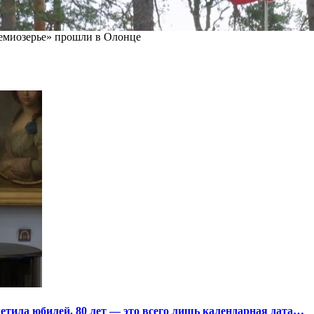
миозерье» прошли в Олонце
тила юбилей. 80 лет — это всего лишь календарная дата…