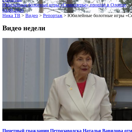
Юбилейные болотные игры «Семиозерье» прошли в Олонце
04.08.2026
Ника ТВ
>
Видео
>
Репортаж
>
Юбилейные болотные игры «Се
Видео недели
Почетный гражданин Петрозаводска Наталья Вавилова отме