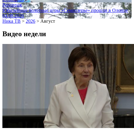
Репортаж
Юбилейные болотные игры «Семиозерье» прошли в Олонце
04.08.2026
Ника ТВ
>
2026
>
Август
Видео недели