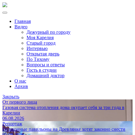
Главная
Видео
Дежурный по городу
Моя Карелия
Старый город
Интервью
Открытая дверь
По Тихому
Вопросы и ответы
Гость в студии
Домашний доктор
О нас
Архив
Закрыть
От первого лица
Газовая система отопления дома окупает себя за три года в
Карелии
06.08.2026
Репортаж
Незаконные павильоны на Древлянке хотят законно снести
05.08.2026