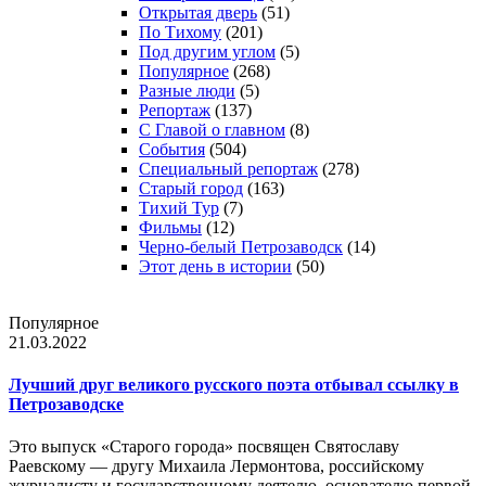
Открытая дверь
(51)
По Тихому
(201)
Под другим углом
(5)
Популярное
(268)
Разные люди
(5)
Репортаж
(137)
С Главой о главном
(8)
События
(504)
Специальный репортаж
(278)
Старый город
(163)
Тихий Тур
(7)
Фильмы
(12)
Черно-белый Петрозаводск
(14)
Этот день в истории
(50)
Популярное
21.03.2022
Лучший друг великого русского поэта отбывал ссылку в
Петрозаводске
Это выпуск «Старого города» посвящен Святославу
Раевскому — другу Михаила Лермонтова, российскому
журналисту и государственному деятелю, основателю первой