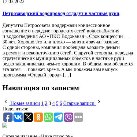
17.03.2022
Петрозаводский водопровод отдадут в частные руки
Депутаты Петросовета поддержали концессионное
соглашение о передаче городских сетей водоснабжения
и водоотведения АО «ПКС-Водоканал». Срок концессии —
30 лет. Хорошо это или плохо — мнения звучат разные.
С одной стороны, компания пообещала вложить деньги
в ремонт и реконструкцию сетей. С другой стороны, передача
стратегических муниципальных объектов в частные руки
редко заканчивалась чем-то хорошим. В общем, чем обернется
эта затея — покажет время. А мы покажем вам выпуск
программы «Старый город» […]
Навигация по записям
Новые записи
1
2
3
4
5
6
Старые записи
Поделиться:
Сетевое издание «Ника плюс.ру»