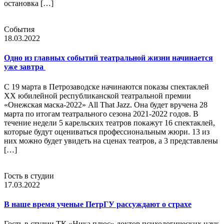
остановка […]
События
18.03.2022
Одно из главных событий театральной жизни начинается
уже завтра
С 19 марта в Петрозаводске начинаются показы спектаклей
ХX юбилейной республиканской театральной премии
«Онежская маска-2022» All That Jazz. Она будет вручена 28
марта по итогам театрального сезона 2021-2022 годов. В
течение недели 5 карельских театров покажут 16 спектаклей,
которые будут оцениваться профессиональным жюри. 13 из
них можно будет увидеть на сценах театров, а 3 представлены
[…]
Гость в студии
17.03.2022
В наше время ученые ПетрГУ рассуждают о страхе
Гость в студии ТК «Ника плюс» доктор психологических наук