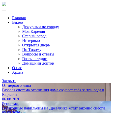
Главная
Видео
Дежурный по городу
Моя Карелия
Старый город
Интервью
Открытая дверь
По Тихому
Вопросы и ответы
Гость в студии
Домашний доктор
О нас
Архив
Закрыть
От первого лица
Газовая система отопления дома окупает себя за три года в
Карелии
06.08.2026
Репортаж
Незаконные павильоны на Древлянке хотят законно снести
05.08.2026