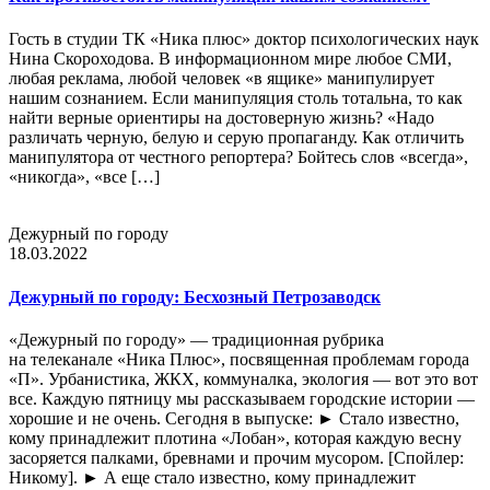
Гость в студии ТК «Ника плюс» доктор психологических наук
Нина Скороходова. В информационном мире любое СМИ,
любая реклама, любой человек «в ящике» манипулирует
нашим сознанием. Если манипуляция столь тотальна, то как
найти верные ориентиры на достоверную жизнь? «Надо
различать черную, белую и серую пропаганду. Как отличить
манипулятора от честного репортера? Бойтесь слов «всегда»,
«никогда», «все […]
Дежурный по городу
18.03.2022
Дежурный по городу: Бесхозный Петрозаводск
«Дежурный по городу» — традиционная рубрика
на телеканале «Ника Плюс», посвященная проблемам города
«П». Урбанистика, ЖКХ, коммуналка, экология — вот это вот
все. Каждую пятницу мы рассказываем городские истории —
хорошие и не очень. Сегодня в выпуске: ► Стало известно,
кому принадлежит плотина «Лобан», которая каждую весну
засоряется палками, бревнами и прочим мусором. [Спойлер:
Никому]. ► А еще стало известно, кому принадлежит