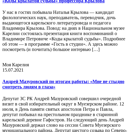
«Коды крылатой судьбы» профессора Крылова
У нас в гостях побывала Наталья Крылова — кандидат
филологических наук, преподаватель, переводчик, дочь
выдающегося карельского литературоведа и педагога
Владимира Крылова. Повод: на днях в Национальном музее
Карелии состоялась презентация книги воспоминаний о
Владимире Петровиче «Коды крылатой судьбы». Подробнее
об этом — в программе «Гость в студии». А здесь можно
посмотреть (и почитать) большое интервью […]
Моя Карелия
15.07.2021
Андрей Мазуровский по итогам работы: «Мне не стыдно
смотреть людям в глаза»
Депутат ЗС РК Андрей Мазуровский совершил очередной
визит в свой избирательный округ в Муезерском районе. 12
июля, в День памяти святых апостолов Петра и Павла,
депутат побывал на престольном празднике в старинной
карельской деревне Гафостров. На следующий день Андрей
Мазуровский держал слово на сессии Совета Муезерского
муниципального района. Депутат шестого созыва по Северо-