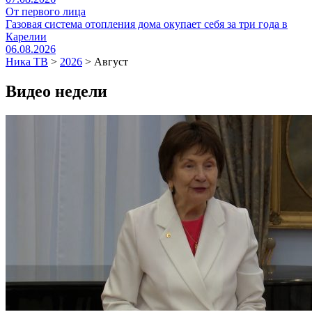
От первого лица
Газовая система отопления дома окупает себя за три года в
Карелии
06.08.2026
Ника ТВ
>
2026
>
Август
Видео недели