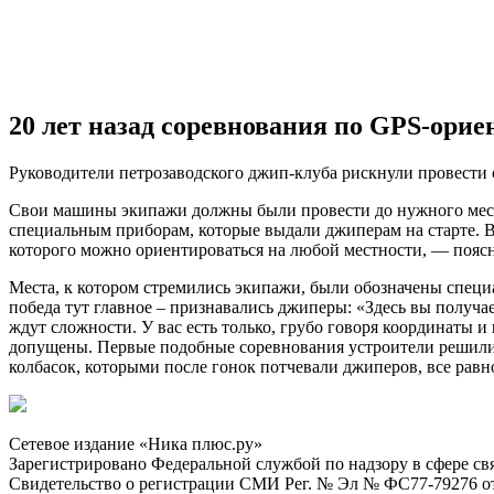
20 лет назад соревнования по GPS-ори
Руководители петрозаводского джип-клуба рискнули провести 
Свои машины экипажи должны были провести до нужного места, 
специальным приборам, которые выдали джиперам на старте. 
которого можно ориентироваться на любой местности, — поясн
Места, к котором стремились экипажи, были обозначены специ
победа тут главное – признавались джиперы: «Здесь вы получае
ждут сложности. У вас есть только, грубо говоря координаты и
допущены. Первые подобные соревнования устроители решили с
колбасок, которыми после гонок потчевали джиперов, все равно
Сетевое издание «Ника плюс.ру»
Зарегистрировано Федеральной службой по надзору в сфере с
Свидетельство о регистрации СМИ Рег. № Эл № ФС77-79276 от 