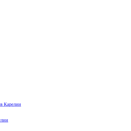
 в Карелии
елии