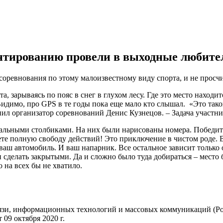
ентированию провели в выходные любите
соревнования по этому малоизвестному виду спорта, и не просчи
зарываясь по пояс в снег в глухом лесу. Где это место находи
Видимо, про GPS в те годы пока еще мало кто слышал. «Это та
ил организатор соревнований Денис Кузнецов. – Задача участн
альными столбиками. На них были нарисованы номера. Победите
те полную свободу действий! Это приключение в чистом роде. Вы 
 ваш автомобиль. И ваш напарник. Все остальное зависит только
делать закрытыми. Да и сложно было туда добираться – место 
 на всех бы не хватило.
вязи, информационных технологий и массовых коммуникаций (Ро
09 октября 2020 г.