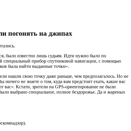
ли погонять на джипах
тались.
тся, было известно лишь судьям. Идти нужно было по
кой специальный прибор спутниковой навигации, с помощью
иков была найти выданные точки».
ли нашли свою точку даже раньше, чем предполагалось. Но не
ничего не знаете о том, куда вам предстоит ехать, какие вас
 от вас». Кстати, зрители на GPS-ориентирование не были
было выбрано специальное, полное бездорожье. Да и жареных
скомнадзор).