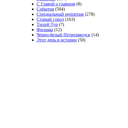
С Главой о главном
(8)
События
(504)
Специальный репортаж
(278)
Старый город
(163)
Тихий Тур
(7)
Фильмы
(12)
Черно-белый Петрозаводск
(14)
Этот день в истории
(50)