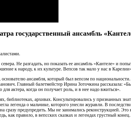
театра государственный ансамбль «Канте
налистами.
евера. Не разгадать, но показать ее ансамбль «Кантеле» и попыт
шение к народу, к их культуре. Вепсов так мало у нас в Карели
основателю ансамбля, который был вепсом по национальности. В
ванович. Главный балетмейстер Ирина Зоточкина рассказала: «Бы
 для актера, когда он получает роль, и в нее надо вжиться».
х, библиотеках, архивах. Консультировались у признанных знат
гла легенда о мальчике, которого унесли журавли. В последстви
а сразу предупредить. Мы не занимались реконструкцией. Это 
дь, как правило, в вепсских сказках и легендах грустный конец