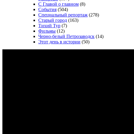
С Главой о главном
(8)
События
(504)
Специальный репортаж
(278)
Старый город
(163)
Тихий Тур
(7)
Фильмы
(12)
Черно-белый Петрозаводск
(14)
Этот день в истории
(50)