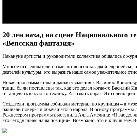
20 лен назад на сцене Национального 
«Вепсская фантазия»
Накануне артисты и руководители коллектива общались с жур
Многие исследователи называют вепсов загадкой европейского с
деятелей культуры, это выразить наше самое уважительное отно
Новая программа стала и данью уважения к Василию Кононову, 
танцы были поставлены так, как это делал когда-то Василий И
оттанцевать какую-то технику. А создать образ! Это очень ценно
Создатели программы собирали материал по крупицам – в музея
оживали поверья и обычаи этого народа. В основу программы ле
Режиссером программы выступила Алла Амелина: «Я вас должн
это сегодняшняя наша позиция». Возможно, это и к лучшему. Ве