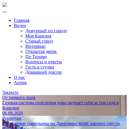
Главная
Видео
Дежурный по городу
Моя Карелия
Старый город
Интервью
Открытая дверь
По Тихому
Вопросы и ответы
Гость в студии
Домашний доктор
О нас
Архив
Закрыть
От первого лица
Газовая система отопления дома окупает себя за три года в
Карелии
06.08.2026
Репортаж
Незаконные павильоны на Древлянке хотят законно снести
05.08.2026