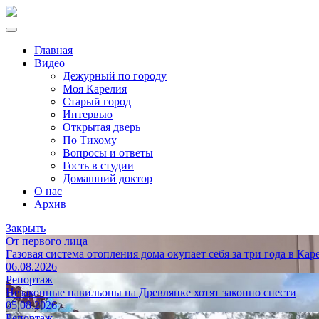
Главная
Видео
Дежурный по городу
Моя Карелия
Старый город
Интервью
Открытая дверь
По Тихому
Вопросы и ответы
Гость в студии
Домашний доктор
О нас
Архив
Закрыть
От первого лица
Газовая система отопления дома окупает себя за три года в Кар
06.08.2026
Репортаж
Незаконные павильоны на Древлянке хотят законно снести
05.08.2026
Репортаж