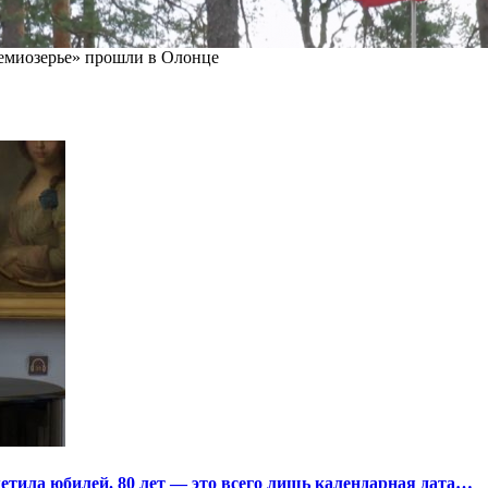
миозерье» прошли в Олонце
тила юбилей. 80 лет — это всего лишь календарная дата…