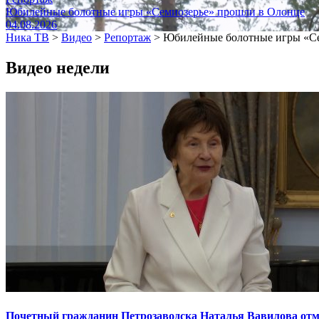
Юбилейные болотные игры «Семиозерье» прошли в Олонце
04.08.2026
Ника ТВ
>
Видео
>
Репортаж
>
Юбилейные болотные игры «Се
Видео недели
Почетный гражданин Петрозаводска Наталья Вавилова отме