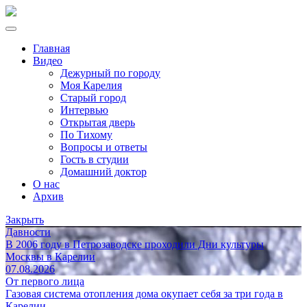
Главная
Видео
Дежурный по городу
Моя Карелия
Старый город
Интервью
Открытая дверь
По Тихому
Вопросы и ответы
Гость в студии
Домашний доктор
О нас
Архив
Закрыть
Давности
В 2006 году в Петрозаводске проходили Дни культуры
Москвы в Карелии
07.08.2026
От первого лица
Газовая система отопления дома окупает себя за три года в
Карелии