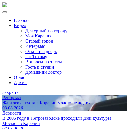
Главная
Видео
Дежурный по городу
Моя Карелия
Старый город
Интервью
Открытая дверь
По Тихому
Вопросы и ответы
Гость в студии
Домашний доктор
О нас
Архив
Закрыть
Репортаж
Жаркого августа в Карелии можно не ждать
08.08.2026
Давности
В 2006 году в Петрозаводске проходили Дни культуры
Москвы в Карелии
07.08.2026