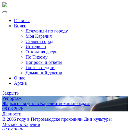
Главная
Видео
Дежурный по городу
Моя Карелия
Старый город
Интервью
Открытая дверь
По Тихому
Вопросы и ответы
Гость в студии
Домашний доктор
О нас
Архив
Закрыть
Репортаж
Жаркого августа в Карелии можно не ждать
08.08.2026
Давности
В 2006 году в Петрозаводске проходили Дни культуры
Москвы в Карелии
07.08.2026