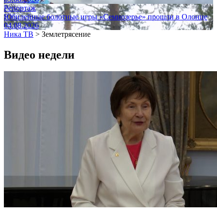
Репортаж
Юбилейные болотные игры «Семиозерье» прошли в Олонце
04.08.2026
Ника ТВ
>
Землетрясение
Видео недели