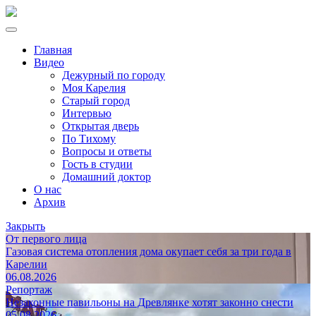
Главная
Видео
Дежурный по городу
Моя Карелия
Старый город
Интервью
Открытая дверь
По Тихому
Вопросы и ответы
Гость в студии
Домашний доктор
О нас
Архив
Закрыть
От первого лица
Газовая система отопления дома окупает себя за три года в
Карелии
06.08.2026
Репортаж
Незаконные павильоны на Древлянке хотят законно снести
05.08.2026