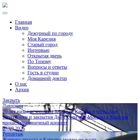
Главная
Видео
Дежурный по городу
Моя Карелия
Старый город
Интервью
Открытая дверь
По Тихому
Вопросы и ответы
Гость в студии
Домашний доктор
О нас
Архив
Закрыть
Давности
20 лет назад вечером на площади Кирова в честь Дня
республики и закрытия Дней культуры Москвы в Карелии
прошел праздничный концерт
09.08.2026
Репортаж
Жаркого августа в Карелии можно не ждать