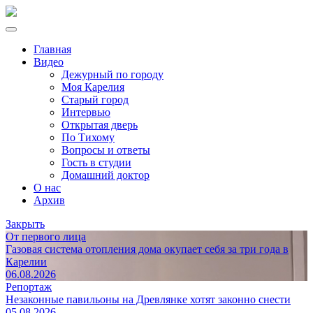
Главная
Видео
Дежурный по городу
Моя Карелия
Старый город
Интервью
Открытая дверь
По Тихому
Вопросы и ответы
Гость в студии
Домашний доктор
О нас
Архив
Закрыть
От первого лица
Газовая система отопления дома окупает себя за три года в
Карелии
06.08.2026
Репортаж
Незаконные павильоны на Древлянке хотят законно снести
05.08.2026