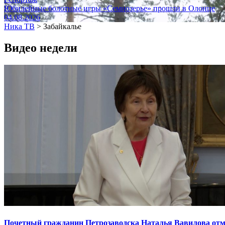
Юбилейные болотные игры «Семиозерье» прошли в Олонце
04.08.2026
Ника ТВ
>
Забайкалье
Видео недели
Почетный гражданин Петрозаводска Наталья Вавилова отме