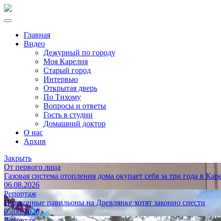
Главная
Видео
Дежурный по городу
Моя Карелия
Старый город
Интервью
Открытая дверь
По Тихому
Вопросы и ответы
Гость в студии
Домашний доктор
О нас
Архив
Закрыть
От первого лица
Газовая система отопления дома окупает себя за три года в Кар
06.08.2026
Репортаж
Незаконные павильоны на Древлянке хотят законно снести
05.08.2026
Репортаж