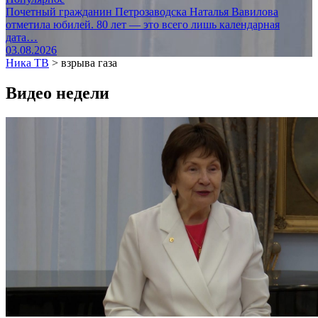
Почетный гражданин Петрозаводска Наталья Вавилова
отметила юбилей. 80 лет — это всего лишь календарная
дата…
03.08.2026
Ника ТВ
>
взрыва газа
Видео недели