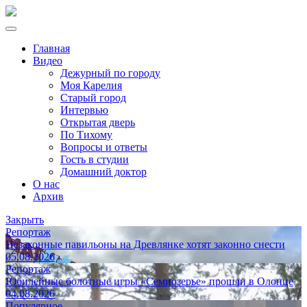
Главная
Видео
Дежурный по городу
Моя Карелия
Старый город
Интервью
Открытая дверь
По Тихому
Вопросы и ответы
Гость в студии
Домашний доктор
О нас
Архив
Закрыть
Репортаж
Незаконные павильоны на Древлянке хотят законно снести
05.08.2026
Репортаж
Юбилейные болотные игры «Семиозерье» прошли в Олонце
04.08.2026
Популярное