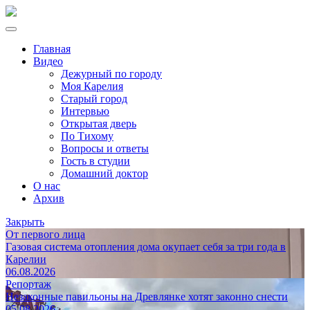
Главная
Видео
Дежурный по городу
Моя Карелия
Старый город
Интервью
Открытая дверь
По Тихому
Вопросы и ответы
Гость в студии
Домашний доктор
О нас
Архив
Закрыть
От первого лица
Газовая система отопления дома окупает себя за три года в
Карелии
06.08.2026
Репортаж
Незаконные павильоны на Древлянке хотят законно снести
05.08.2026