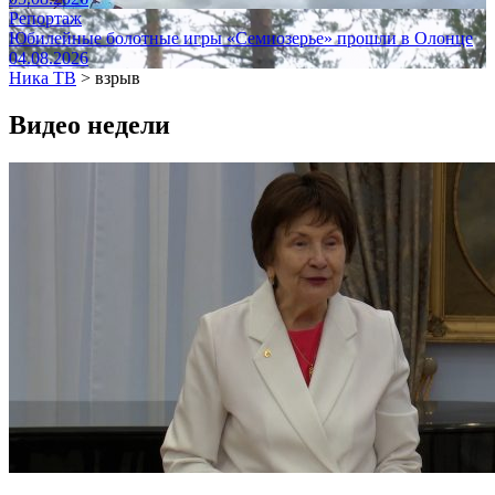
Репортаж
Юбилейные болотные игры «Семиозерье» прошли в Олонце
04.08.2026
Ника ТВ
>
взрыв
Видео недели