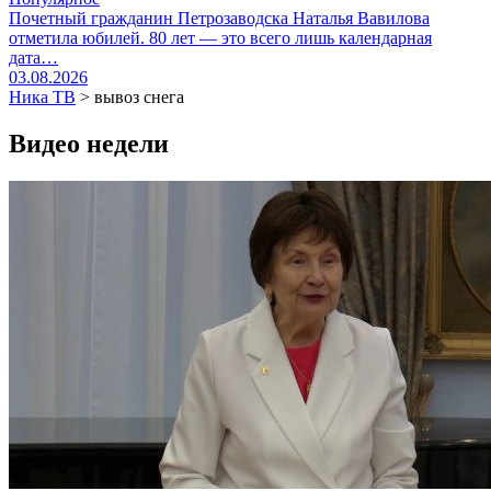
Почетный гражданин Петрозаводска Наталья Вавилова
отметила юбилей. 80 лет — это всего лишь календарная
дата…
03.08.2026
Ника ТВ
>
вывоз снега
Видео недели