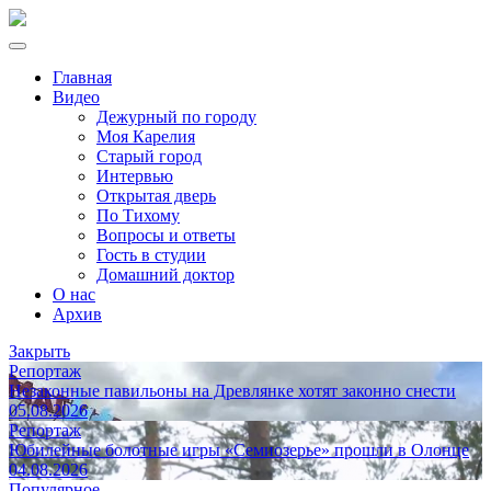
Главная
Видео
Дежурный по городу
Моя Карелия
Старый город
Интервью
Открытая дверь
По Тихому
Вопросы и ответы
Гость в студии
Домашний доктор
О нас
Архив
Закрыть
Репортаж
Незаконные павильоны на Древлянке хотят законно снести
05.08.2026
Репортаж
Юбилейные болотные игры «Семиозерье» прошли в Олонце
04.08.2026
Популярное