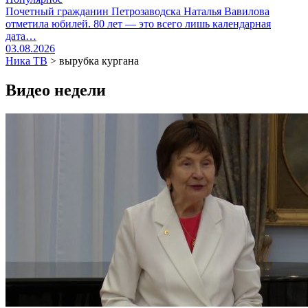
Почетный гражданин Петрозаводска Наталья Вавилова
отметила юбилей. 80 лет — это всего лишь календарная
дата…
03.08.2026
Ника ТВ
>
вырубка кургана
Видео недели