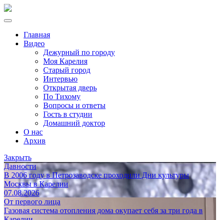
Главная
Видео
Дежурный по городу
Моя Карелия
Старый город
Интервью
Открытая дверь
По Тихому
Вопросы и ответы
Гость в студии
Домашний доктор
О нас
Архив
Закрыть
Давности
В 2006 году в Петрозаводске проходили Дни культуры
Москвы в Карелии
07.08.2026
От первого лица
Газовая система отопления дома окупает себя за три года в
Карелии