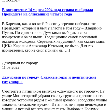
17.03.2024
В воскресенье 14 марта 2004 года страна выбирала
Президента на ближайшие четыре года
В Карелии, как и во всей России уверенно победил тот
Президент, который и был у власти в том году – Владимир
Путин. По сравнению с Думскими выборами явка
избирателей была выше. Традиционно самой пассивной
оказалась молодежь. Серьезных нарушений, как сказал глава
ЦИКа Карелии Александр Истомин, не было. Для тех
избирателей, кто не смог прийти на […]
Дежурный по городу
11.03.2022
Дежурный по городу. Снежные горы и политические
симулякры
Смотрите в пятничном выпуске «Дежурного по городу»: Ну
улице Мончегорской убрали свалку грунта и грязного снега,
которую устроили рядом с жилыми домами; Городские улицы
завалены снежными кучами. Из-за них не видно пешеходов и
машин, а весной все это начнет таять; Выборы в Госдуму