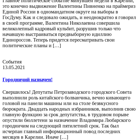
Главное политическое событие минувшей недели в Карелии,
это конечно выдвижение Валентины Пивненко на праймериз
Единой России в одномандатном округе на выборы в
ГосДуму. Как и следовало ожидать, и неоднократно я говорил
в своей программе, Валентина Николаевна совершила
великолепный кадровый кульбит, разрушив только что
начавшую выстраиваться предвыборную идиллию
Единороссов. Теперь придется пересматривать свои
политические планы и […]
События
13.05.2021
Городничий назначен!
Свершилось! Депутаты Петрозаводского городского Совета
выполнили роль китайского болванчика, вечно кивающего
головой на панели машины или на столе безвкусного
бюрократа. Двадцать народных избранников, выполнив свою
главную функцию за срок депутатства, в трудовом порыве
опустили бюллетени за назначение Владимира Любарского
городничим на следующий пятилетний срок. Так был
исчерпан главный информационный повод последних
месяцев в Карелии. Иначе […]