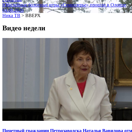
Юбилейные болотные игры «Семиозерье» прошли в Олонце
04.08.2026
Ника ТВ
>
ВВЕРХ
Видео недели
Почетный гражданин Петрозаводска Наталья Вавилова отме