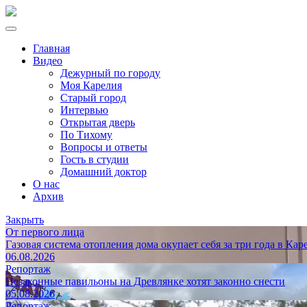
Главная
Видео
Дежурный по городу
Моя Карелия
Старый город
Интервью
Открытая дверь
По Тихому
Вопросы и ответы
Гость в студии
Домашний доктор
О нас
Архив
Закрыть
От первого лица
Газовая система отопления дома окупает себя за три года в Кар
06.08.2026
Репортаж
Незаконные павильоны на Древлянке хотят законно снести
05.08.2026
Репортаж