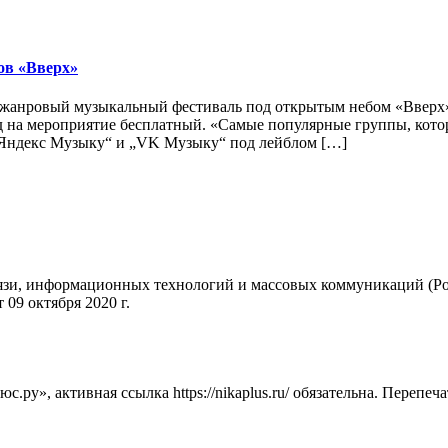
ов «Вверх»
тижанровый музыкальный фестиваль под открытым небом «Вверх
од на мероприятие бесплатный. «Самые популярные группы, кот
„Яндекс Музыку“ и „VK Музыку“ под лейблом […]
вязи, информационных технологий и массовых коммуникаций (Ро
09 октября 2020 г.
ру», активная ссылка https://nikaplus.ru/ обязательна. Перепеч