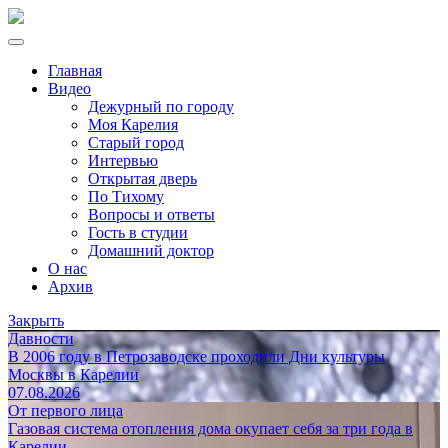
Главная
Видео
Дежурный по городу
Моя Карелия
Старый город
Интервью
Открытая дверь
По Тихому
Вопросы и ответы
Гость в студии
Домашний доктор
О нас
Архив
Закрыть
Давности
В 2006 году в Петрозаводске проходили Дни культуры
Москвы в Карелии
07.08.2026
От первого лица
Газовая система отопления дома окупает себя за три года в
Карелии