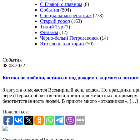
С Главой о главном
(8)
События
(504)
Специальный репортаж
(278)
Старый город
(163)
Тихий Тур
(7)
Фильмы
(12)
Черно-белый Петрозаводск
(14)
Этот день в истории
(50)
События
08.08.2022
Котика не любили, оставили под дождем с кормом и лотком
8 августа отмечается Всемирный день кошек. Но праздники п
через Первый общественный приют для животных, к примеру, з
безответственность людей. В приюте много «отказников», […]
Поделиться:
Сетевое издание «Ника плюс.ру»