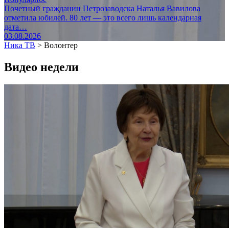
Почетный гражданин Петрозаводска Наталья Вавилова
отметила юбилей. 80 лет — это всего лишь календарная
дата…
03.08.2026
Ника ТВ
>
Волонтер
Видео недели