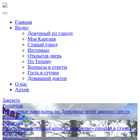
Главная
Видео
Дежурный по городу
Моя Карелия
Старый город
Интервью
Открытая дверь
По Тихому
Вопросы и ответы
Гость в студии
Домашний доктор
О нас
Архив
Закрыть
Репортаж
Незаконные павильоны на Древлянке хотят законно снести
05.08.2026
Репортаж
Юбилейные болотные игры «Семиозерье» прошли в Олонце
04.08.2026
Популярное