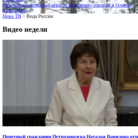
Юбилейные болотные игры «Семиозерье» прошли в Олонце
04.08.2026
Ника ТВ
>
Вода России
Видео недели
Почетный гражданин Петрозаводска Наталья Вавилова отме