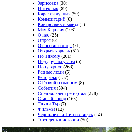
Зарисовка
(30)
Интервью
(89)
Карелия лучшая
(50)
Комментарий
(8)
Контрольный выезд
(1)
Моя Карелия
(103)
О нас
(25)
Опрос
(6)
От первого лица
(71)
Открытая дверь
(51)
По Тихому
(201)
Под другим углом
(5)
Популярное
(268)
Разные люди
(5)
Репортаж
(137)
С Главой о главном
(8)
События
(504)
Специальный репортаж
(278)
Старый город
(163)
Тихий Тур
(7)
Фильмы
(12)
Черно-белый Петрозаводск
(14)
Этот день в истории
(50)