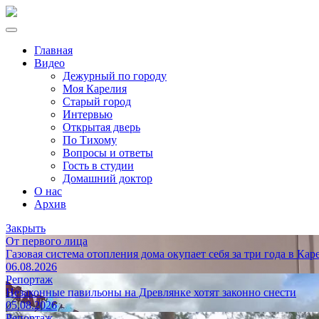
Главная
Видео
Дежурный по городу
Моя Карелия
Старый город
Интервью
Открытая дверь
По Тихому
Вопросы и ответы
Гость в студии
Домашний доктор
О нас
Архив
Закрыть
От первого лица
Газовая система отопления дома окупает себя за три года в Кар
06.08.2026
Репортаж
Незаконные павильоны на Древлянке хотят законно снести
05.08.2026
Репортаж